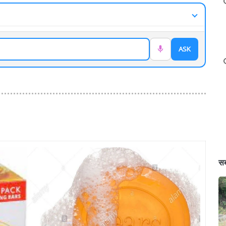
ASK
सब