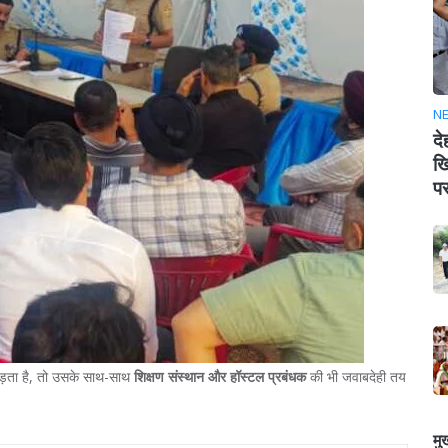
N
दे
खि
पर
गाड़ता है, तो उसके साथ-साथ
शिक्षण संस्थान और हॉस्टल प्रबंधक
की भी जवाबदेही तय
मु