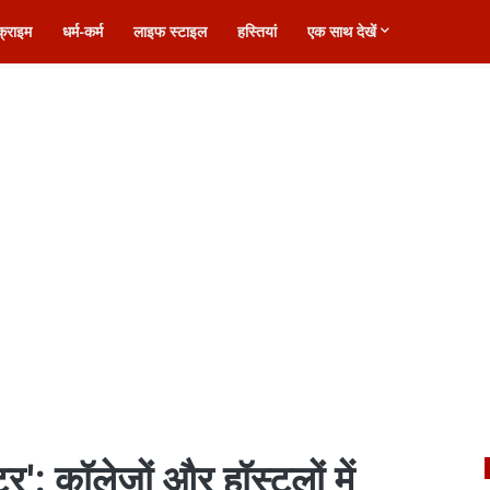
क्राइम
धर्म-कर्म
लाइफ स्टाइल
हस्तियां
एक साथ देखें
टर': कॉलेजों और हॉस्टलों में