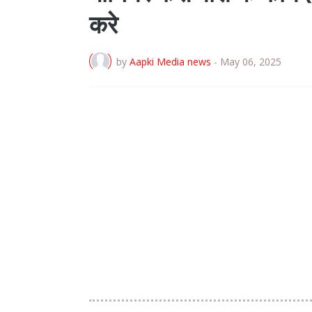
करे
by
Aapki Media news
-
May 06, 2025