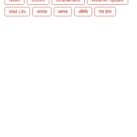
Wild Life
अपराध
आस्था
औषधि
टेक हेल्प