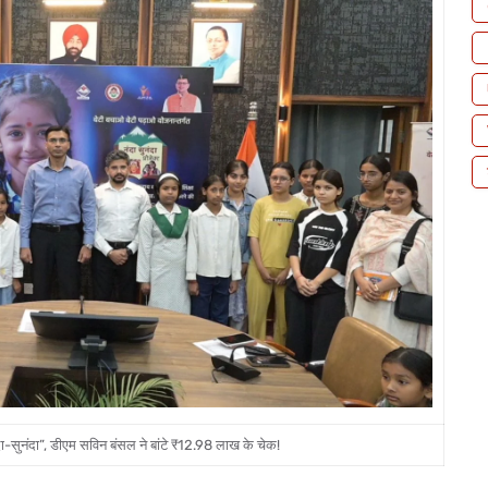
ंदा-सुनंदा”, डीएम सविन बंसल ने बांटे ₹12.98 लाख के चेक!