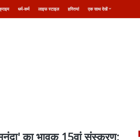
क्राइम
धर्म-कर्म
लाइफ स्टाइल
हस्तियां
एक साथ देखें
ा-सुनंदा' का भावुक 15वां संस्करण: