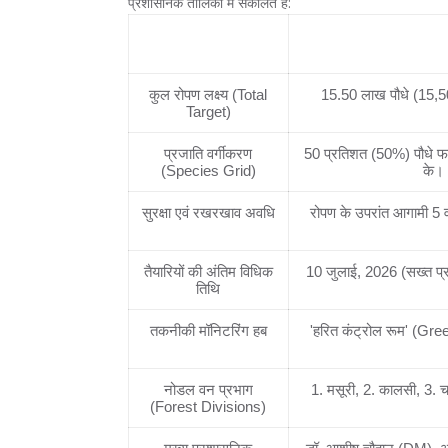
प्रशासनिक तालिका में संकलित है:
प्रशासनिक एवं विधिक
महा-अभियान का निर्धारित लक
घटक
कुल रोपण लक्ष्य (Total
15.50 लाख पौधे (15,
Target)
प्रजाति वर्गीकरण
50 प्रतिशत (50%) पौधे फल
(Species Grid)
के।
सुरक्षा एवं रखरखाव अवधि
रोपण के उपरांत आगामी 5 व
तैयारियों की अंतिम विधिक
10 जुलाई, 2026 (सख्त प
तिथि
तकनीकी मॉनिटरिंग हब
'हरित कंट्रोल रूम' (G
नोडल वन प्रभाग
1. मसूरी, 2. कालसी, 3. च
(Forest Divisions)