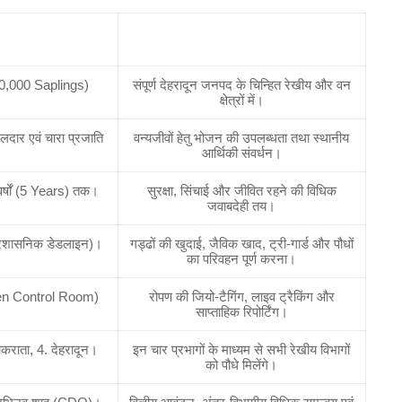
्ष्य एवं विधिक मानदंड
रोपण रणनीति एवं नोडल अवसंरचना का विधिक
विवरण
50,000 Saplings)
संपूर्ण देहरादून जनपद के चिन्हित रेखीय और वन
क्षेत्रों में।
दार एवं चारा प्रजाति
वन्यजीवों हेतु भोजन की उपलब्धता तथा स्थानीय
आर्थिकी संवर्धन।
र्षों (5 Years) तक।
सुरक्षा, सिंचाई और जीवित रहने की विधिक
जवाबदेही तय।
्रशासनिक डेडलाइन)।
गड्ढों की खुदाई, जैविक खाद, ट्री-गार्ड और पौधों
का परिवहन पूर्ण करना।
reen Control Room)
रोपण की जियो-टैगिंग, लाइव ट्रैकिंग और
साप्ताहिक रिपोर्टिंग।
कराता, 4. देहरादून।
इन चार प्रभागों के माध्यम से सभी रेखीय विभागों
को पौधे मिलेंगे।