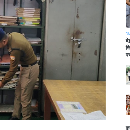
N
दे
खि
पर
मु